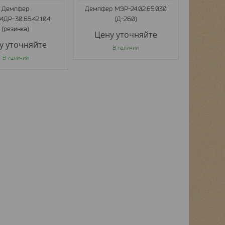
Демпфер
Демпфер МЭР-24.02.65.030
4ДР-30.65.42.104
(Д-260)
(резинка)
Цену уточняйте
у уточняйте
В наличии
В наличии