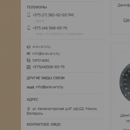
Демпфе
94
+375 (17) 302-92-93
Це
факс
+375 (44) 590-83-76
спец. по работе с клиентами
anevars.by
info@anevars.by
tehtrade1
+375(44)590-83-76
ДРУГИЕ ВИДЫ СВЯЗИ
mail
info@anevars.by
ул. Каменогорская д.47 оф.122, Минск,
Беларусь
Демп
М