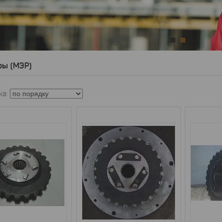
2
3
ы (МЭР)