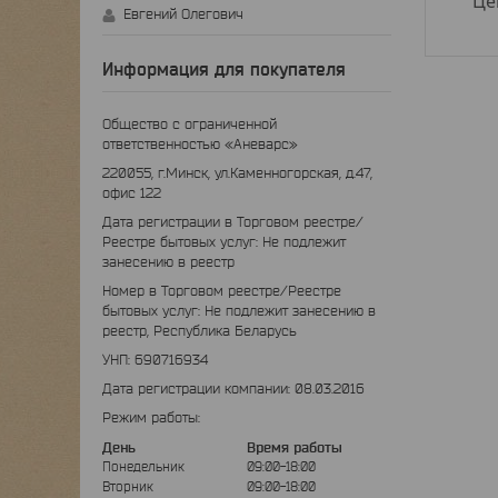
Це
Евгений Олегович
Информация для покупателя
Общество с ограниченной
ответственностью «Аневарс»
220055, г.Минск, ул.Каменногорская, д.47,
офис 122
Дата регистрации в Торговом реестре/
Реестре бытовых услуг: Не подлежит
занесению в реестр
Номер в Торговом реестре/Реестре
бытовых услуг: Не подлежит занесению в
реестр, Республика Беларусь
УНП: 690716934
Дата регистрации компании: 08.03.2016
Режим работы:
День
Время работы
Понедельник
09:00-18:00
Вторник
09:00-18:00